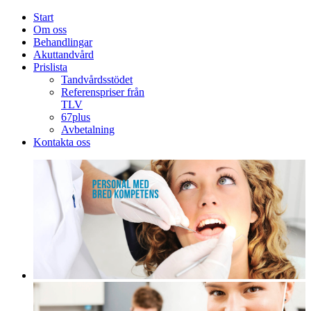
Start
Om oss
Behandlingar
Akuttandvård
Prislista
Tandvårdsstödet
Referenspriser från
TLV
67plus
Avbetalning
Kontakta oss