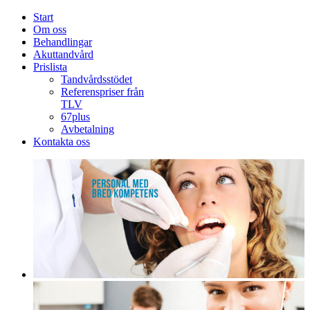
Start
Om oss
Behandlingar
Akuttandvård
Prislista
Tandvårdsstödet
Referenspriser från
TLV
67plus
Avbetalning
Kontakta oss