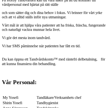
På Hörby Tandvården kan du vara säker på att du kommer till
vårdpersonal med hjärtat på rätt ställe
och som sätter dig och dina behov i fokus. Vi brinner för vårt yrke
och att vi alltid ställs inför nya utmaningar.
Vårt mål är att hjälpa våra patienter att ha friska, fräscha, fungerande
och naturligt vackra munnar hela livet.
Vi gör det mesta inom tandvård.
Vi har SMS påminnelse när patienten har fått en tid.
Du kan öppna ett Tandvårdskonto™ med räntefri delbetalning, för
att kunna finansiera din behandling.
Vår Personal:
My Yosefi
Tandläkare/Verksamhets chef
Shirin Yosefi
Tandhygienist