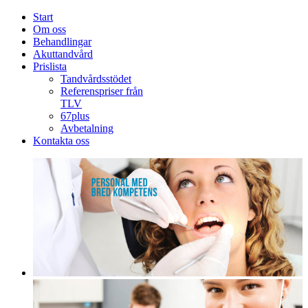
Start
Om oss
Behandlingar
Akuttandvård
Prislista
Tandvårdsstödet
Referenspriser från
TLV
67plus
Avbetalning
Kontakta oss